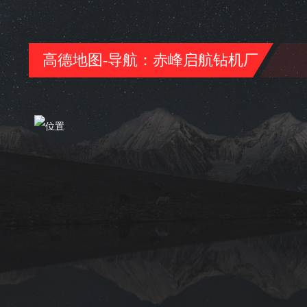
高德地图-导航：赤峰启航钻机厂