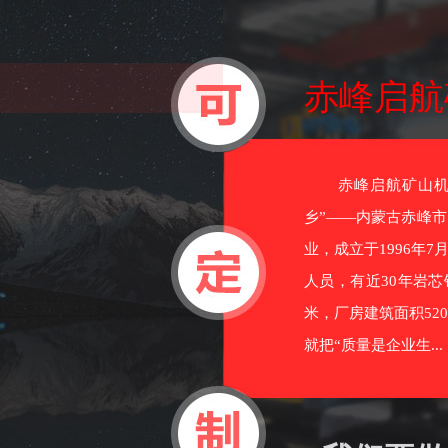
赤峰启航
赤峰启航矿山机械
乡”——内蒙古赤峰
业，成立于1996年
人员，有近30年岩芯
米，厂房建筑面积52
就把“质量是企业生...