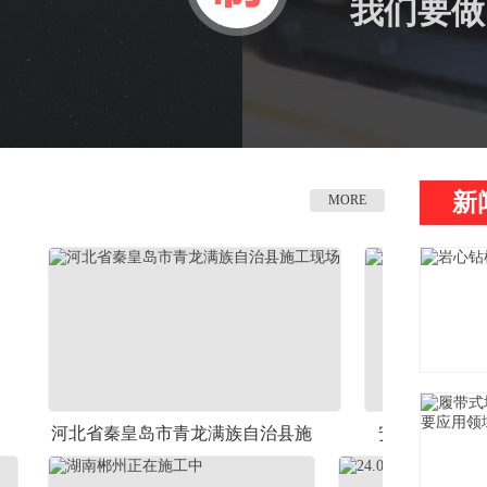
我们要做
新
MORE
省秦皇岛市青龙满族自治县施
安标标准ZDY-350钻机
工现场