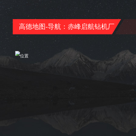
高德地图-导航：赤峰启航钻机厂