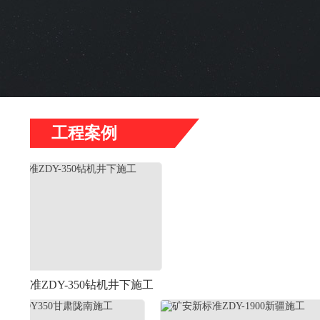
工程案例
Y-350钻机井下施工
河