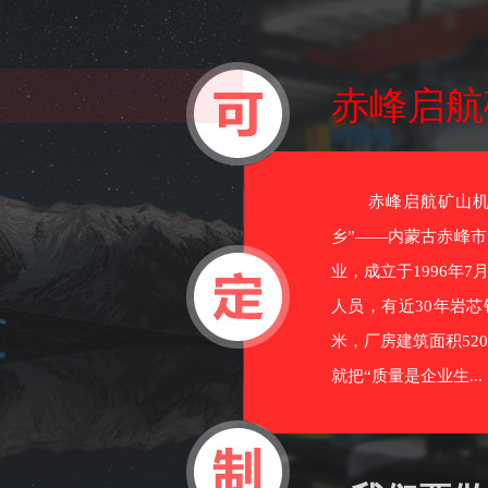
赤峰启航
赤峰启航矿山机械
乡”——内蒙古赤峰
业，成立于1996年
人员，有近30年岩芯
米，厂房建筑面积52
就把“质量是企业生...