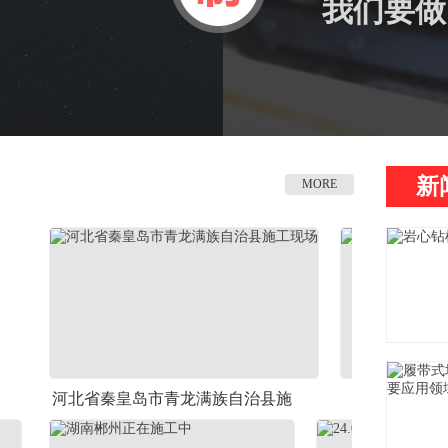
我们要做
新
MORE
北省秦皇岛市青龙满族自治县施
安标标准ZDY-350钻机
工现场