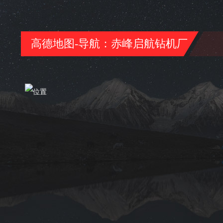
高德地图-导航：赤峰启航钻机厂