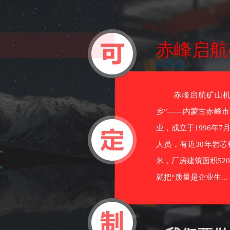
赤峰启航
赤峰启航矿山机械
乡”——内蒙古赤峰
业，成立于1996年
人员，有近30年岩芯
米，厂房建筑面积52
就把“质量是企业生...