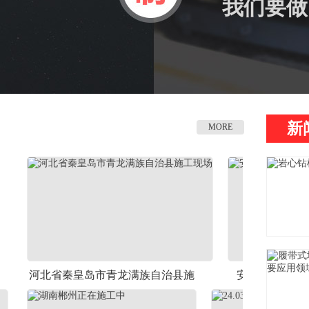
我们要做
新
MORE
省秦皇岛市青龙满族自治县施
安标标准ZDY-350钻机井
工现场